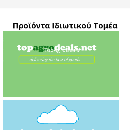
Προϊόντα Ιδιωτικού Τομέα
TopAgroDeals
Isosoft|cloud