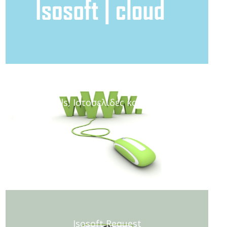
Portals, Ιστοσελίδες και E-shops
Isosoft Request