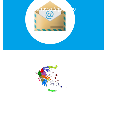
Καμπάνια Δημάρχου
Διαχείριση επαφών Καλλικράτη