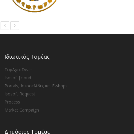
‹
›
Ιδιωτικός Τομέας
TopAgroDeals
Isosoft|cloud
Portals, Ιστοσελίδες και E-shops
Isosoft Request
Process
Market Campaign
Δημόσιος Τομέας