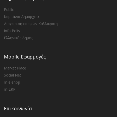
Public
Καμπάνια Δημάρχου
Διαχείριση επαφών Καλλικράτη
Info Polis
Ελληνικός Δήμος
Mobile Εφαρμογές
Market Place
Social Net
m e-shop
m-ERP
Επικοινωνία