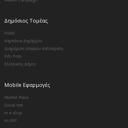
Δημόσιος Τομέας
Public
Καμπάνια Δημάρχου
Διαχείριση επαφών Καλλικράτη
Info Polis
Ελληνικός Δήμος
Mobile Εφαρμογές
Market Place
Social Net
m e-shop
m-ERP