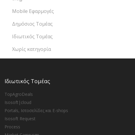
Mobile Εφαρμογές
Δημόσιος Τομέας
Ιδιωτικός Τομέας
Χωρίς κατηγορία
Ιδιωτικός Τομέας
TopAgroDeals
Isosoft|cloud
Portals, Ιστοσελίδες και E-shops
Isosoft Request
Process
Market Campaign