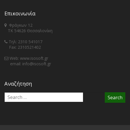
Επικοινωνία
Φράγκων 12
ΤΚ 54626 Θεσσαλονίκη
Τηλ: 2310 541017
Fax: 2310521402
Web: www.isosoft.gr
email: info@isosoft.gr
Αναζήτηση