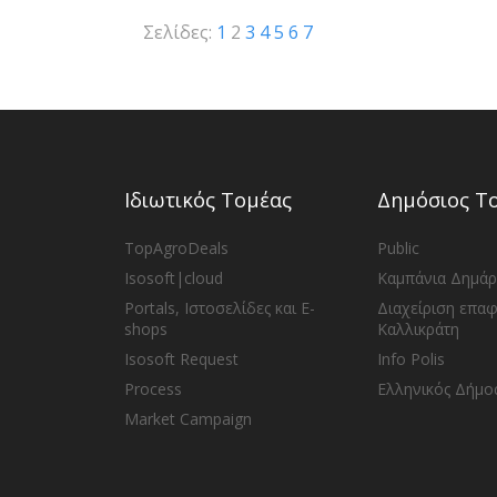
Σελίδες:
1
2
3
4
5
6
7
Ιδιωτικός Τομέας
Δημόσιος Τ
TopAgroDeals
Public
Isosoft|cloud
Καμπάνια Δημά
Portals, Ιστοσελίδες και E-
Διαχείριση επα
shops
Καλλικράτη
Isosoft Request
Info Polis
Process
Ελληνικός Δήμο
Market Campaign