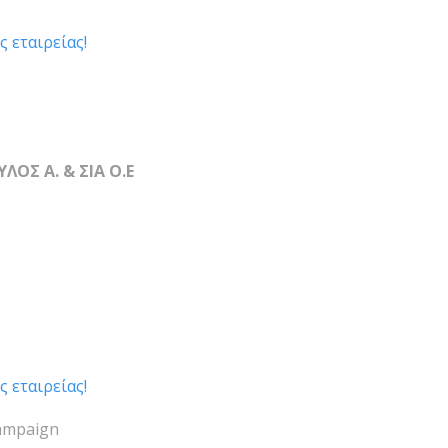
ς εταιρείας!
ΟΣ Α. & ΣΙΑ Ο.Ε
ς εταιρείας!
Campaign