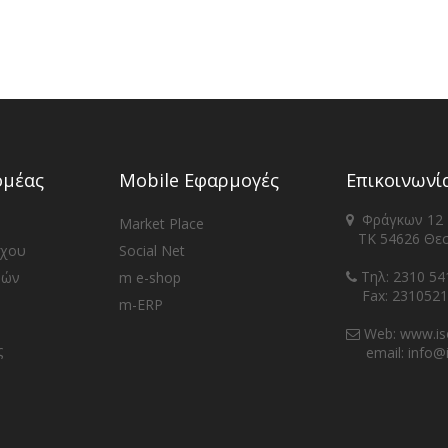
ομέας
Mobile Εφαρμογές
Επικοινωνί
Φράγκων 12
Market Place
ΤΚ 54626 Θεσ
ρχου
Social Net
Τηλ: 2310 54
φών
m e-shop
Fax: 2310521
m-ERP
Web: www.iso
ς
email: info@i