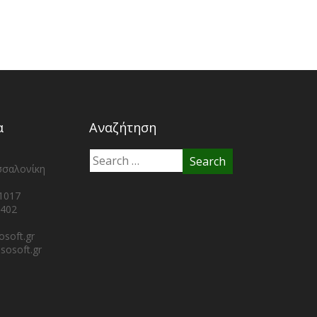
α
Αναζήτηση
σαλονίκη
1017
402
soft.gr
sosoft.gr