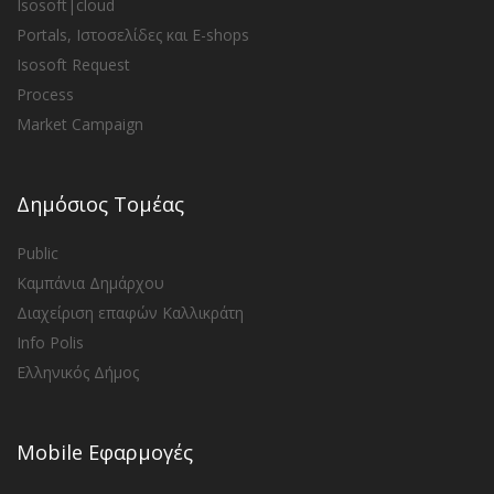
Isosoft|cloud
Portals, Ιστοσελίδες και E-shops
Isosoft Request
Process
Market Campaign
Δημόσιος Τομέας
Public
Καμπάνια Δημάρχου
Διαχείριση επαφών Καλλικράτη
Info Polis
Ελληνικός Δήμος
Mobile Εφαρμογές