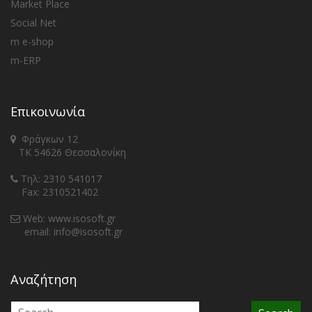
Market Place
Social Net
m e-shop
m-ERP
Επικοινωνία
Φράγκων 12
ΤΚ 54626 Θεσσαλονίκη
Τηλ: 2310 541017
Fax: 2310521402
Web: www.isosoft.gr
email: info@isosoft.gr
Αναζήτηση