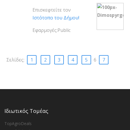
Επισκεφτείτε τον
Ιστότοπο του Δήμου!
Εφαρμογές:Public
Σελίδες:
1
2
3
4
5
6
7
Ιδιωτικός Τομέας
TopAgroDeals