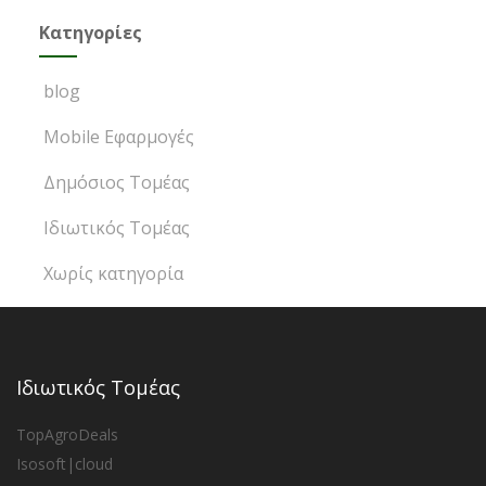
Kατηγορίες
blog
Mobile Εφαρμογές
Δημόσιος Τομέας
Ιδιωτικός Τομέας
Χωρίς κατηγορία
Ιδιωτικός Τομέας
TopAgroDeals
Isosoft|cloud