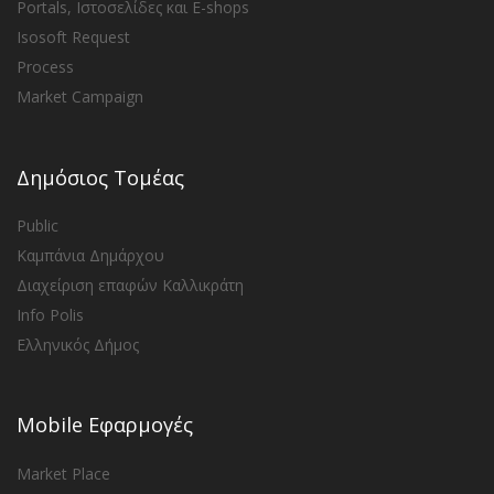
Portals, Ιστοσελίδες και E-shops
Isosoft Request
Process
Market Campaign
Δημόσιος Τομέας
Public
Καμπάνια Δημάρχου
Διαχείριση επαφών Καλλικράτη
Info Polis
Ελληνικός Δήμος
Mobile Εφαρμογές
Market Place