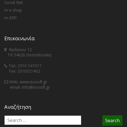
Social Net
m e-shop
m-ERP
Επικοινωνία
Φράγκων 12
ΤΚ 54626 Θεσσαλονίκη
Τηλ: 2310 541017
Fax: 2310521402
Web: www.isosoft.gr
email: info@isosoft.gr
Αναζήτηση