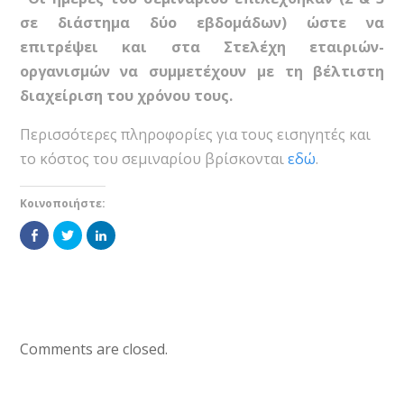
σε διάστημα δύο εβδομάδων) ώστε να
επιτρέψει και στα Στελέχη εταιριών-
οργανισμών να συμμετέχουν με τη βέλτιστη
διαχείριση του χρόνου τους.
Περισσότερες πληροφορίες για τους εισηγητές και
το κόστος του σεμιναρίου βρίσκονται
εδώ
.
Κοινοποιήστε:
Πατήστε
Κλικ
Κλικ
για
για
για
κοινοποίηση
να
να
στο
το
το
Facebook(Ανοίγει
μοιραστείτε
μοιραστείτε
σε
στο
στο
νέο
Twitter(Ανοίγει
LinkedIn(Ανοίγει
παράθυρο)
σε
σε
νέο
νέο
παράθυρο)
παράθυρο)
Comments are closed.