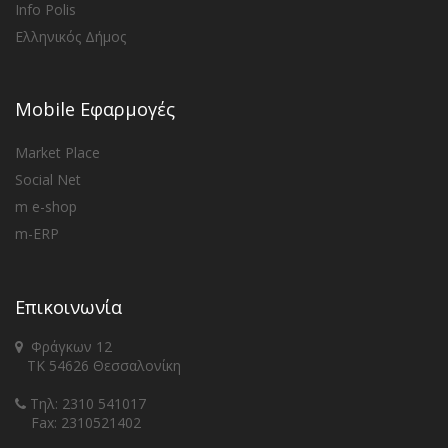
Info Polis
Ελληνικός Δήμος
Mobile Εφαρμογές
Market Place
Social Net
m e-shop
m-ERP
Επικοινωνία
Φράγκων 12
ΤΚ 54626 Θεσσαλονίκη
Τηλ: 2310 541017
Fax: 2310521402