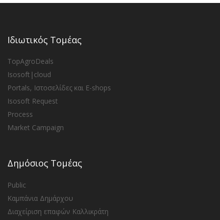
Ιδιωτικός Τομέας
TopAgroDeals
Isosoft|cloud
Portals, Ιστοσελίδες και E-shops
Isosoft Request
Process
Market Campaign
Δημόσιος Τομέας
Public
Καμπάνια Δημάρχου
Διαχείριση επαφών Καλλικράτη